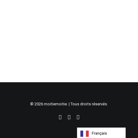
© 2026 moitiemoitie. | Tous droits réservés.
Français
AJOUTER AU PANIER
Argentique - "Canon EOS 750"