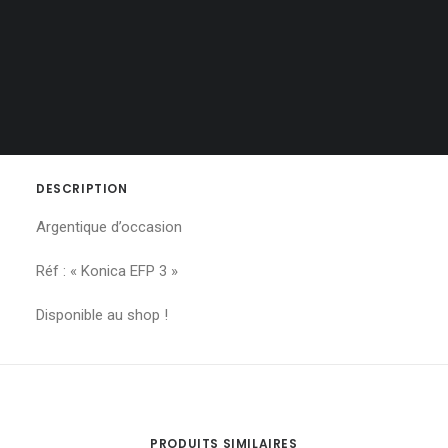
Catégorie
Argentiques
3"
PANIER
Votre panier est actuellement vide.
DESCRIPTION
DESCRIPTION
Argentique d’occasion
Réf : « Konica EFP 3 »
Disponible au shop !
PRODUITS SIMILAIRES