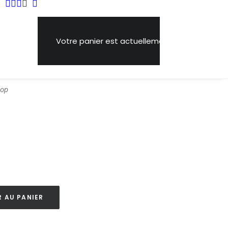
Votre panier est actuellement vide.
é sauvera le monde »
hop
 AU PANIER