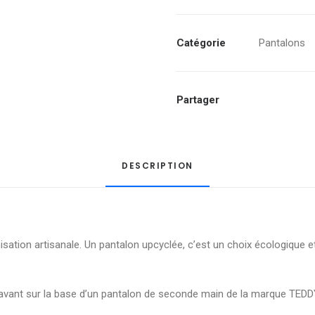
"Tant
que
la
Catégorie
Pantalons
beauté
sauvera
le
Partager
monde"
-
Taille
DESCRIPTION
38
isation artisanale. Un pantalon upcyclée, c’est un choix écologique 
’avant sur la base d’un pantalon de seconde main de la marque TE