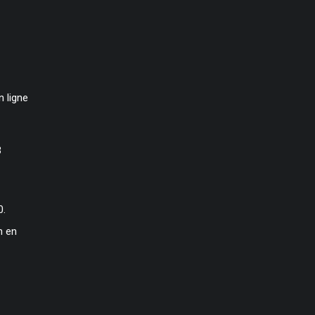
 ligne
3
0.
n en