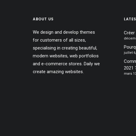
ABOUT US
LATE
We design and develop themes
Créer
décemb
for customers of all sizes,
Pourqu
specialising in creating beautiful,
juillet 
modern websites, web portfolios
Comme
and e-commerce stores. Daily we
2021 
create amazing websites.
mars 13