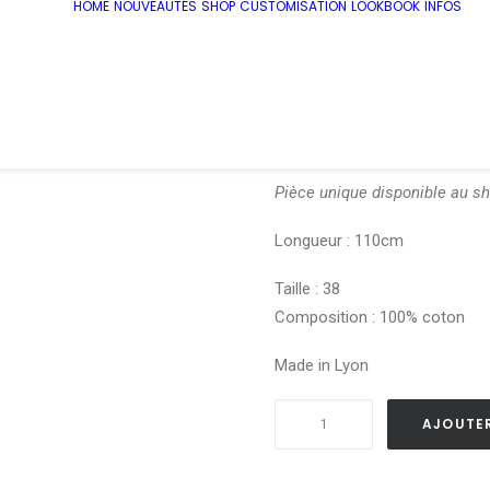
HOME
NOUVEAUTÉS
SHOP
CUSTOMISATION
LOOKBOOK
INFOS
€
58.00
Pantalon « Tant que la beaut
Pièce unique disponible au s
Longueur : 110cm
Taille : 38
Composition : 100% coton
Made in Lyon
quantité
AJOUTER
de
Pantalon