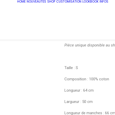
HOME
NOUVEAUTÉS
SHOP
CUSTOMISATION
LOOKBOOK
INFOS
€
84.00
Veste « Circle of Love »
Pièce unique disponible au s
Taille : S
Composition : 100% coton
Longueur : 64 cm
Largueur : 50 cm
Longueur de manches : 66 c