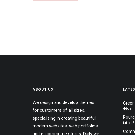
ABOUT US
LATE
We design and develop themes
Créer
décemb
for customers of all sizes,
Pourqu
specialising in creating beautiful,
juillet 
modern websites, web portfolios
Comme
and e-commerce stores. Daily we