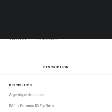
quantité
AJOUTER AU PANIER
de
PANIER
Votre panier est actuellement vide.
Argentique
-
"Fotonex
50
Catégorie
Argentiques
Fujifilm"
DESCRIPTION
DESCRIPTION
Argentique d’occasion
Réf : « Fotonex 50 Fujifilm »