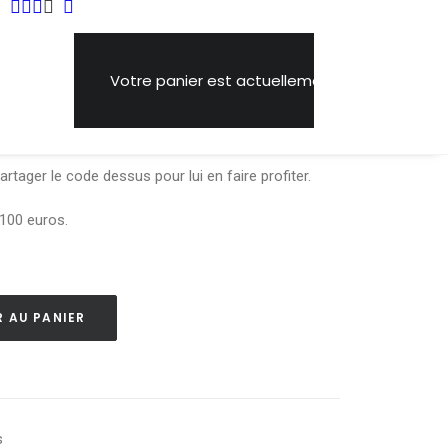
Votre panier est actuellement vide.
ire un présent utile et éthique à l’un de tes proches.
partager le code dessus pour lui en faire profiter.
 100 euros.
 AU PANIER
s