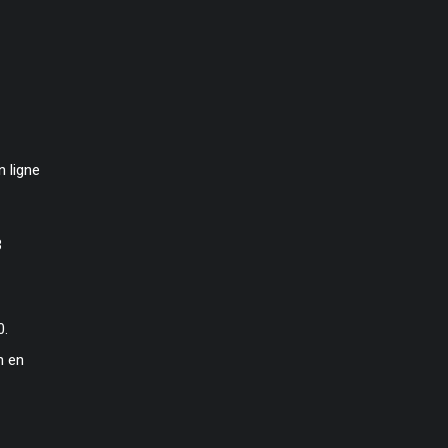
 ligne
3
0.
n en