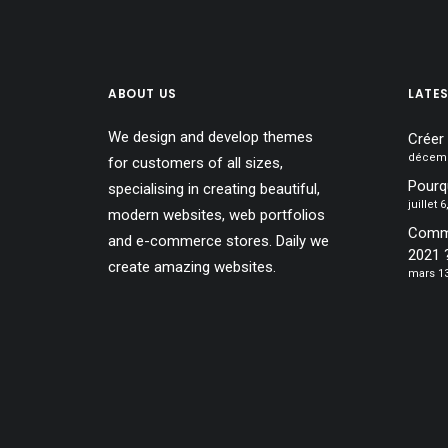
ABOUT US
LATE
We design and develop themes
Créer
décemb
for customers of all sizes,
Pourqu
specialising in creating beautiful,
juillet 
modern websites, web portfolios
Comme
and e-commerce stores. Daily we
2021 
create amazing websites.
mars 13