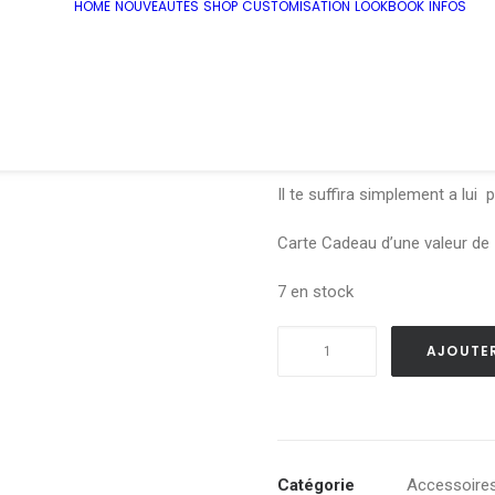
HOME
NOUVEAUTÉS
SHOP
CUSTOMISATION
LOOKBOOK
INFOS
€
100.00
Bonne idée si tu cherches a fa
Il te suffira simplement a lui 
Carte Cadeau d’une valeur de
7 en stock
quantité
AJOUTER
de
Carte
Cadeau
Moitié
Moitié
Catégorie
Accessoire