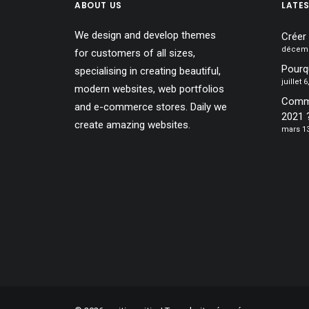
ABOUT US
LATE
We design and develop themes
Créer
décemb
for customers of all sizes,
Pourqu
specialising in creating beautiful,
juillet 
modern websites, web portfolios
Comme
and e-commerce stores. Daily we
2021 
create amazing websites.
mars 13