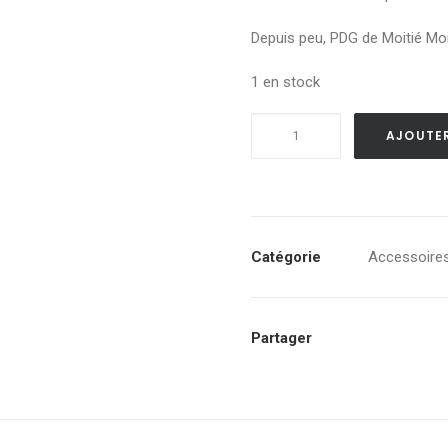
Depuis peu, PDG de Moitié Moi
1 en stock
quantité
AJOUTER
de
Sherkane
alias
PDG
de
Catégorie
Accessoire
Moitié
Moitié
Partager