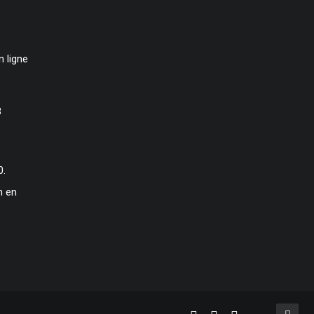
 ligne
3
0.
n en