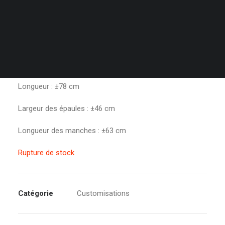
PANIER
Votre panier est actuellement vide.
Taille : 38 (S/M)
Composition : 100% coton
Longueur : ±
78
cm
Largeur des épaules : ±46
cm
Longueur des manches : ±
63
cm
Rupture de stock
Catégorie
Customisations