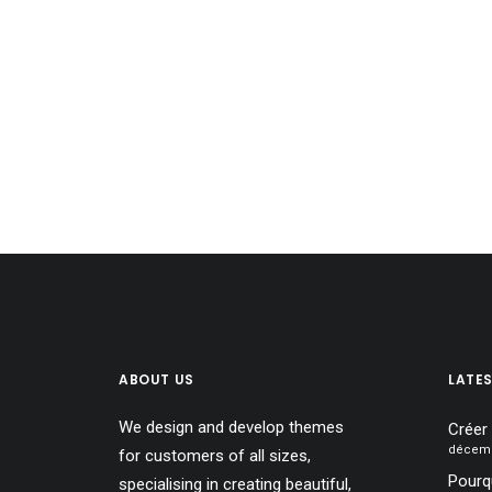
ABOUT US
LATE
We design and develop themes
Créer
décemb
for customers of all sizes,
Pourqu
specialising in creating beautiful,