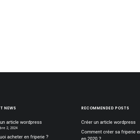
ST NEWS
RECOMMENDED POSTS
 un article wordpress
Créer un article wordpress
re 2, 2024
Comment créer sa friperie en
oi acheter en friperie ?
en 2020 ?