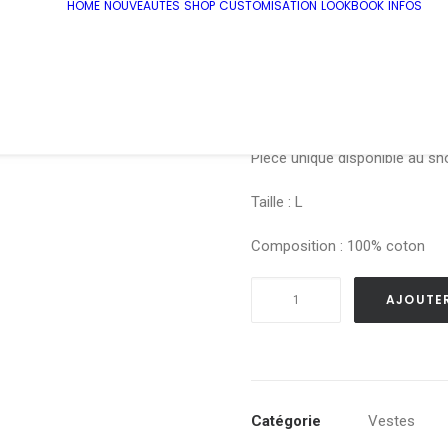
HOME
NOUVEAUTÉS
SHOP
CUSTOMISATION
LOOKBOOK
INFOS
€
124.00
Veste empiècement
Pièce unique disponible au sh
Taille : L
Composition : 100% coton
quantité
AJOUTER
de
Veste
empiècements
-
Taille
Catégorie
Vestes
L