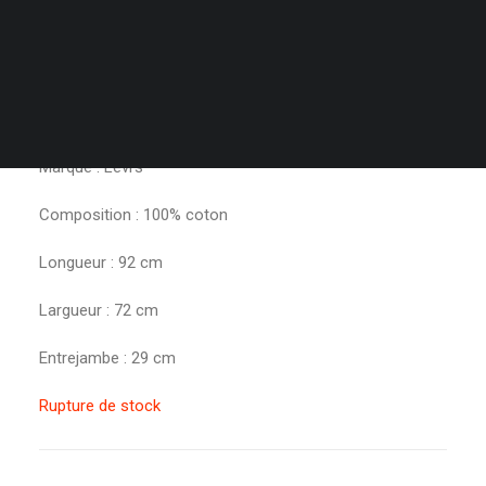
Pièce unique disponible au shop
PANIER
Votre panier est actuellement vide.
Taille : 38
Marque : Levi’s
Composition : 100% coton
Longueur : 92 cm
Largueur : 72 cm
Entrejambe : 29 cm
Rupture de stock